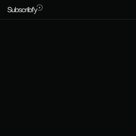
W
a
l
l
e
t
P
c
u
s
t
o
m
e